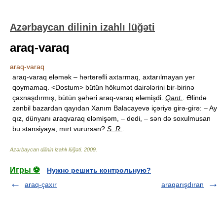
Azərbaycan dilinin izahlı lüğəti
araq-varaq
araq-varaq
araq-varaq eləmək – hərtərəfli axtarmaq, axtarılmayan yer
qoymamaq. <Dostum> bütün hökumət dairələrini bir-birinə
çaxnaşdırmış, bütün şəhəri araq-varaq eləmişdi.
Qant.
. Əlində
zənbil bazardan qayıdan Xanım Balacayevə içəriyə girə-girə: – Ay
qız, dünyanı araqvaraq eləmişəm, – dedi, – sən də soxulmusan
bu stansiyaya, mırt vurursan?
S. R.
.
Azərbaycan dilinin izahlı lüğəti
.
2009
.
Игры ⚽
Нужно решить контрольную?
araq-çaxır
araqarışdıran