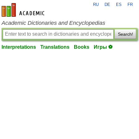
RU
DE
ES
FR
en-academic.com
Academic Dictionaries and Encyclopedias
Search!
Interpretations
Translations
Books
Игры ⚽